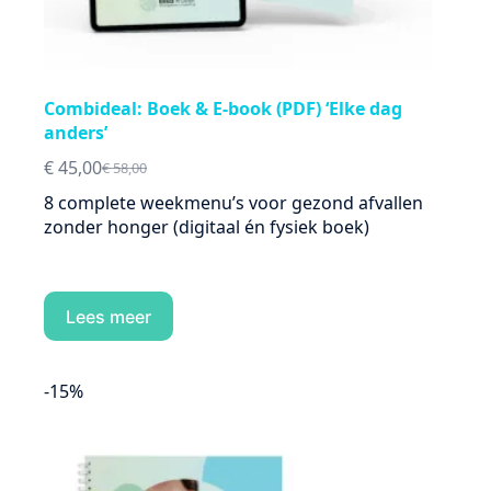
Combideal: Boek & E-book (PDF) ‘Elke dag
anders’
€
45,00
€
58,00
Oorspronkelijke
Huidige
prijs
prijs
8 complete weekmenu’s voor gezond afvallen
was:
is:
zonder honger (digitaal én fysiek boek)
€ 58,00.
€ 45,00.
Lees meer
-15%