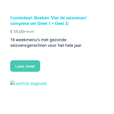
Combideal: Boeken ‘Vier de seizoenen’
complete set (Deel 1 + Deel 2)
€
59,00
€
66,00
Oorspronkelijke
Huidige
prijs
prijs
16 weekmenu’s met gezonde
was:
is:
seizoensgerechten voor het hele jaar
€ 66,00.
€ 59,00.
Lees meer