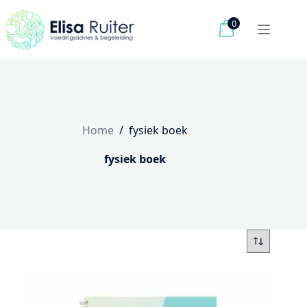
Ga
naar
0
de
inhoud
Home
/
fysiek boek
fysiek boek