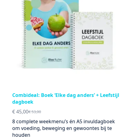
Combideal: Boek ‘Elke dag anders’ + Leefstijl
dagboek
€
45,00
€
53,00
Oorspronkelijke
Huidige
prijs
prijs
8 complete weekmenu’s én A5 invuldagboek
was:
is:
om voeding, beweging en gewoontes bij te
€ 53,00.
€ 45,00.
houden