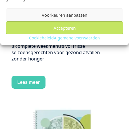
Voorkeuren aanpassen
Boek ‘Vier de seizoenen’ Deel 1 Lente &
Zomer
Accepteren
€
33,00
Cookiebeleid
Algemene voorwaarden
8 complete weekmenu’s vol frisse
seizoensgerechten voor gezond afvallen
zonder honger
Lees meer