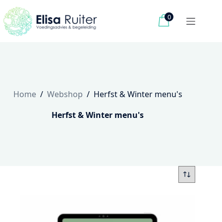
Ga
naar
0
de
inhoud
Home
/
Webshop
/
Herfst & Winter menu's
Herfst & Winter menu's