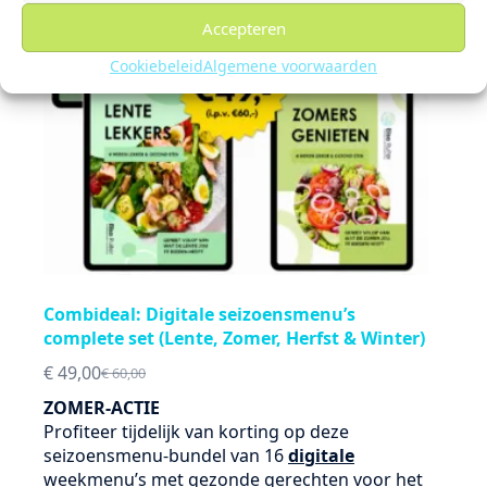
Accepteren
Cookiebeleid
Algemene voorwaarden
Combideal: Digitale seizoensmenu’s
complete set (Lente, Zomer, Herfst & Winter)
€
49,00
€
60,00
Oorspronkelijke
Huidige
prijs
prijs
ZOMER-ACTIE
was:
is:
Profiteer tijdelijk van korting op deze
€ 60,00.
€ 49,00.
seizoensmenu-bundel van 16
digitale
weekmenu’s met gezonde gerechten voor het